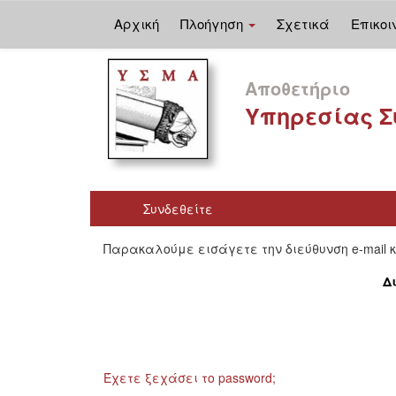
Αρχική
Πλοήγηση
Σχετικά
Επικοι
Skip
navigation
Αποθετήριο
Υπηρεσίας Σ
Συνδεθείτε
Παρακαλούμε εισάγετε την διεύθυνση e-mail 
Δ
Έχετε ξεχάσει το password;