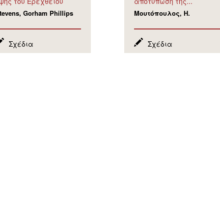
ψης του Ερεχθείου
αποτύπωση της...
tevens, Gorham Phillips
Μουτόπουλος, Η.
Σχέδια
Σχέδια