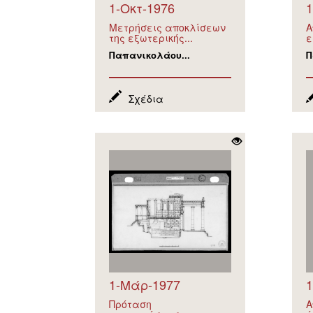
1-Οκτ-1976
1
Μετρήσεις αποκλίσεων
Α
της εξωτερικής...
ε
Παπανικολάου...
Π
Σχέδια
1-Μάρ-1977
1
Πρόταση
Α