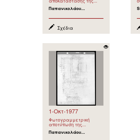
αποκατάστασης της...
ό
Παπανικολάου...
S
Σχέδια
1-Οκτ-1977
Φωτογραμμετρική
αποτύπωση της...
Παπανικολάου...