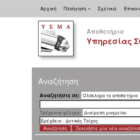
Αρχική
Πλοήγηση
Σχετικά
Επικοι
Skip
navigation
Αποθετήριο
Υπηρεσίας Σ
Αναζήτηση
Αναζητήστε σε:
Τρέχοντα φίλτρα:
Ξεκινήστε μία νέα αναζήτη