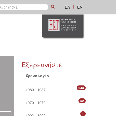
|
ΕΛ
EN
Εξερευνήστε
Χρονολογία
643
1980 - 1987
52
1970 - 1979
1
1903 - 1909