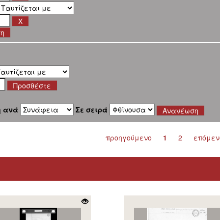
ση
η ανά
Σε σειρά
προηγούμενο
1
2
επόμεν