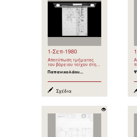
1-Σεπ-1980
1
Αποτύπωση τμήματος
Α
του βόρειου τοίχου στη...
π
Παπανικολάου...
Ψ
Σχέδια