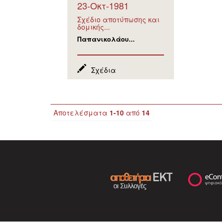
23-Οκτ-1981
Σχέδιο αποτύπωσης και
δομικής...
Παπανικολάου...
Σχέδια
Αποτελέσματα
1-10
από
14