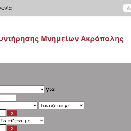
νωνία
υντήρησης Μνημείων Ακρόπολης
για