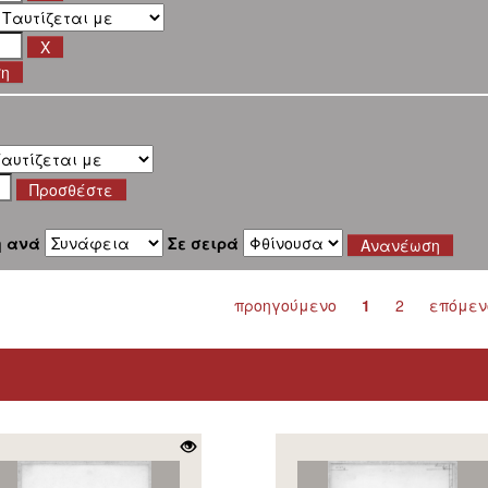
ση
η ανά
Σε σειρά
προηγούμενο
1
2
επόμεν