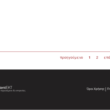
προηγούμενο
1
2
επ