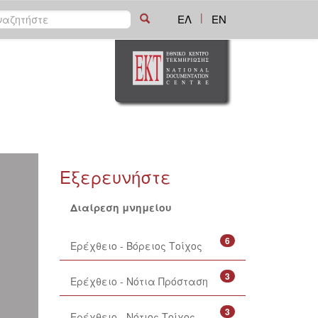
|
ΕΛ
EN
Εξερευνήστε
Διαίρεση μνημείου
6
Ερέχθειο - Βόρειος Τοίχος
3
Ερέχθειο - Νότια Πρόσταση
3
Ερέχθειο - Νότιος Τοίχος