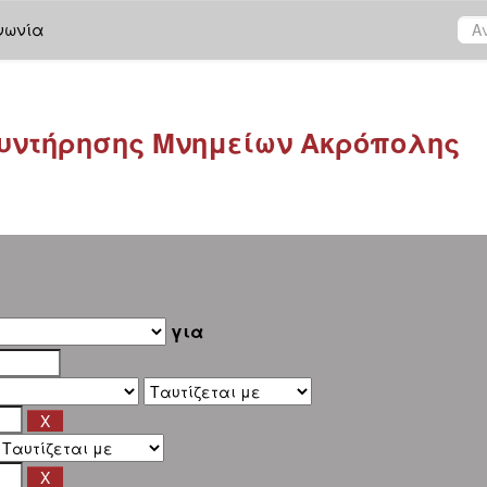
νωνία
υντήρησης Μνημείων Ακρόπολης
για