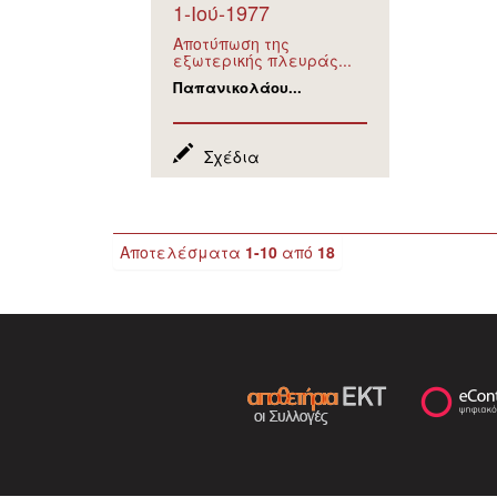
1-Ιού-1977
Αποτύπωση της
εξωτερικής πλευράς...
Παπανικολάου...
Σχέδια
Αποτελέσματα
1-10
από
18