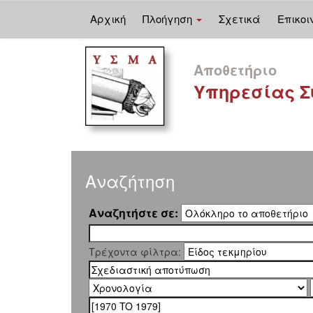
Αρχική
Πλοήγηση
Σχετικά
Επικοι
Skip
navigation
Αποθετήριο
Υπηρεσίας Σ
Αναζήτηση
Αναζητήστε σε:
Τρέχοντα φίλτρα: