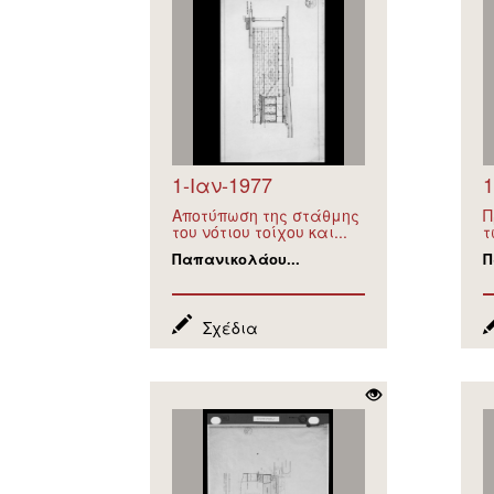
1-Ιαν-1977
1
Αποτύπωση της στάθμης
Π
του νότιου τοίχου και...
τ
Παπανικολάου...
Π
Σχέδια