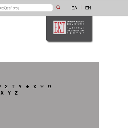
|
ΕΛ
EN
Ρ
Σ
Τ
Υ
Φ
Χ
Ψ
Ω
X
Y
Z