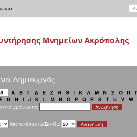
νωνία
υντήρησης Μνημείων Ακρόπολης
ανά Δημιουργός
-9
Α
Β
Γ
Δ
Ε
Ζ
Η
Θ
Ι
Κ
Λ
Μ
Ν
Ξ
Ο
Π
F
G
H
I
J
K
L
M
N
O
P
Q
R
S
T
U
V
W
αρχικά γράμματα:
Αποτελέσματα/Σελίδα