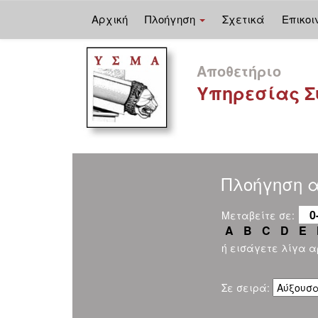
Αρχική
Πλοήγηση
Σχετικά
Επικοι
Skip
navigation
Αποθετήριο
Υπηρεσίας Σ
Πλοήγηση 
0
Μεταβείτε σε:
A
B
C
D
E
ή εισάγετε λίγα 
Σε σειρά: