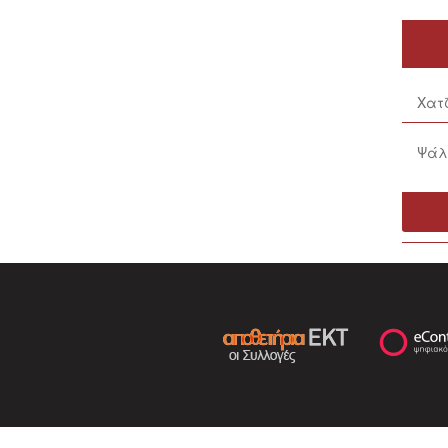
Χατζ
Ψάλτ