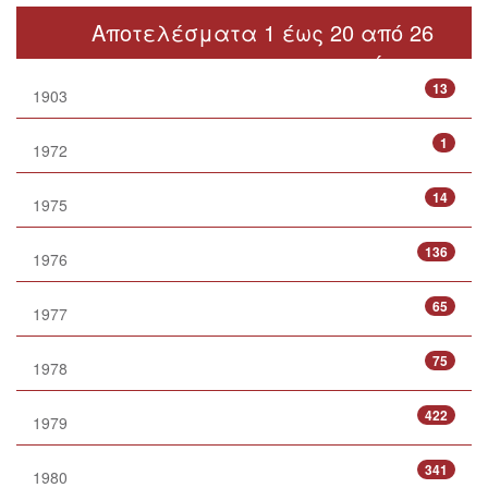
Αποτελέσματα 1 έως 20 από 26
επόμενο >
13
1903
1
1972
14
1975
136
1976
65
1977
75
1978
422
1979
341
1980