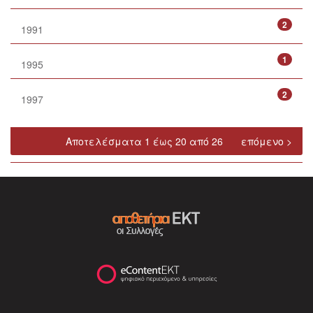
2
1991
1
1995
2
1997
Αποτελέσματα 1 έως 20 από 26
επόμενο >