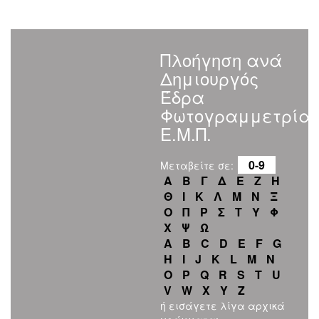
Πλοήγηση ανά
Δημιουργός
Έδρα
Φωτογραμμετρία
Ε.Μ.Π.
0-9
Μεταβείτε σε:
Α
Β
Γ
Δ
Ε
Ζ
Η
Θ
Ι
Κ
Λ
Μ
Ν
Ξ
Ο
Π
Ρ
Σ
Τ
Υ
Φ
Χ
Ψ
Ω
A
B
C
D
E
F
G
H
I
J
K
L
M
N
O
P
Q
R
S
T
U
V
W
X
Y
Z
ή εισάγετε λίγα αρχικά