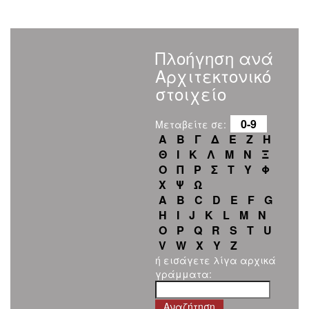
Πλοήγηση ανά
Αρχιτεκτονικό
στοιχείο
0-9
Μεταβείτε σε:
Α
Β
Γ
Δ
Ε
Ζ
Η
Θ
Ι
Κ
Λ
Μ
Ν
Ξ
Ο
Π
Ρ
Σ
Τ
Υ
Φ
Χ
Ψ
Ω
A
B
C
D
E
F
G
H
I
J
K
L
M
N
O
P
Q
R
S
T
U
V
W
X
Y
Z
ή εισάγετε λίγα αρχικά
γράμματα: