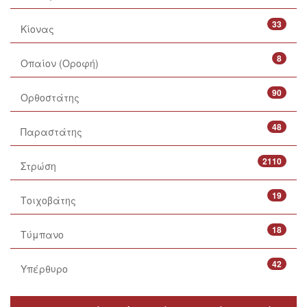
33
Κίονας
8
Οπαίον (Οροφή)
90
Ορθοστάτης
48
Παραστάτης
2110
Στρώση
19
Τοιχοβάτης
18
Τύμπανο
42
Υπέρθυρο