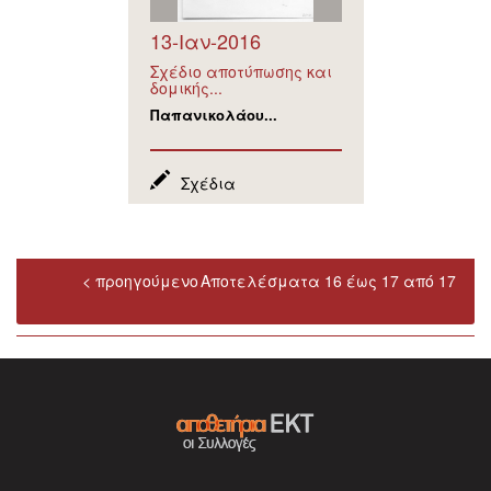
13-Ιαν-2016
Σχέδιο αποτύπωσης και
δομικής...
Παπανικολάου...
Σχέδια
< προηγούμενο
Αποτελέσματα 16 έως 17 από 17