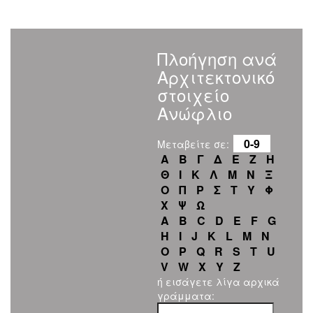
Πλοήγηση ανά
Αρχιτεκτονικό
στοιχείο
Ανώφλιο
0-9
Μεταβείτε σε:
Α
Β
Γ
Δ
Ε
Ζ
Η
Θ
Ι
Κ
Λ
Μ
Ν
Ξ
Ο
Π
Ρ
Σ
Τ
Υ
Φ
Χ
Ψ
Ω
A
B
C
D
E
F
G
H
I
J
K
L
M
N
O
P
Q
R
S
T
U
V
W
X
Y
Z
ή εισάγετε λίγα αρχικά
γράμματα: