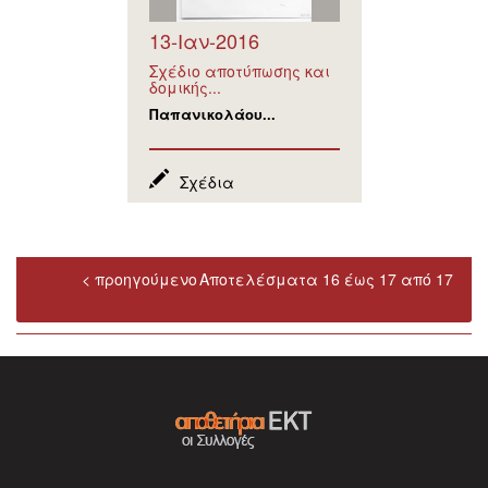
13-Ιαν-2016
Σχέδιο αποτύπωσης και
δομικής...
Παπανικολάου...
Σχέδια
< προηγούμενο
Αποτελέσματα 16 έως 17 από 17