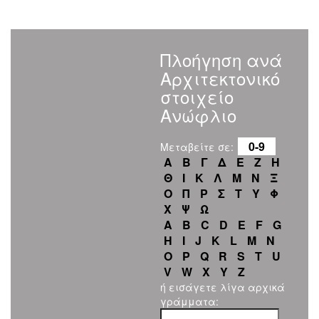
Πλοήγηση ανά
Αρχιτεκτονικό
στοιχείο
Ανώφλιο
0-9
Μεταβείτε σε:
Α
Β
Γ
Δ
Ε
Ζ
Η
Θ
Ι
Κ
Λ
Μ
Ν
Ξ
Ο
Π
Ρ
Σ
Τ
Υ
Φ
Χ
Ψ
Ω
A
B
C
D
E
F
G
H
I
J
K
L
M
N
O
P
Q
R
S
T
U
V
W
X
Y
Z
ή εισάγετε λίγα αρχικά
γράμματα: