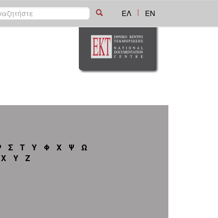
|
ΕΛ
EN
Ρ
Σ
Τ
Υ
Φ
Χ
Ψ
Ω
X
Y
Z