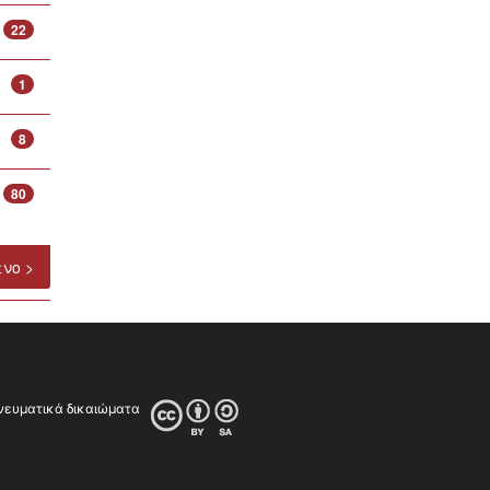
22
1
8
80
νο >