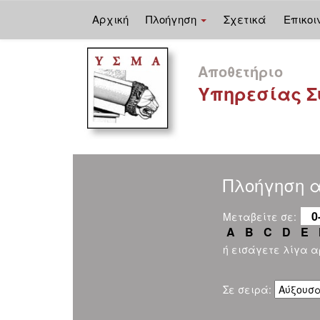
Αρχική
Πλοήγηση
Σχετικά
Επικοι
Skip
navigation
Αποθετήριο
Υπηρεσίας Σ
Πλοήγηση α
0
Μεταβείτε σε:
A
B
C
D
E
ή εισάγετε λίγα 
Σε σειρά: