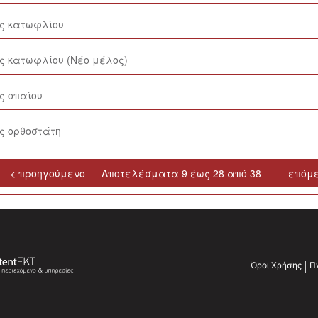
ος κατωφλίου
ος κατωφλίου (Νέο μέλος)
ς οπαίου
ος ορθοστάτη
< προηγούμενο
Αποτελέσματα 9 έως 28 από 38
επόμε