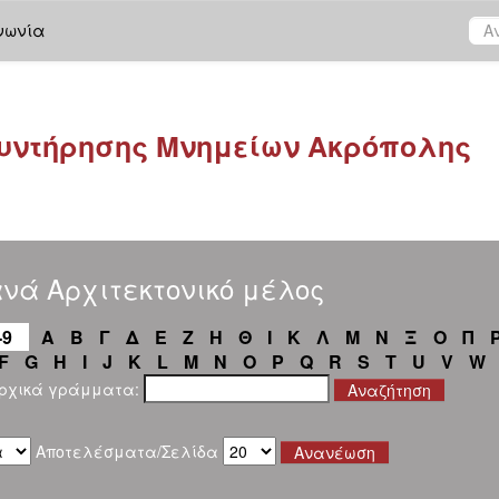
νωνία
υντήρησης Μνημείων Ακρόπολης
νά Αρχιτεκτονικό μέλος
-9
Α
Β
Γ
Δ
Ε
Ζ
Η
Θ
Ι
Κ
Λ
Μ
Ν
Ξ
Ο
Π
F
G
H
I
J
K
L
M
N
O
P
Q
R
S
T
U
V
W
αρχικά γράμματα:
Αποτελέσματα/Σελίδα