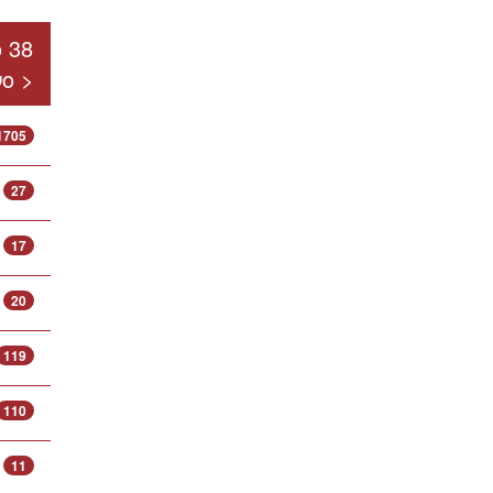
 38
ο >
1705
27
17
20
119
110
11