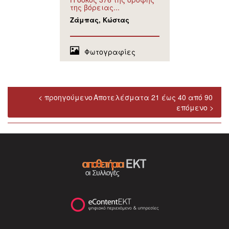
της βόρειας...
Ζάμπας, Κώστας
Φωτογραφίες
< προηγούμενο
Αποτελέσματα 21 έως 40 από 90
επόμενο >