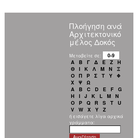
Πλοήγηση ανά
Αρχιτεκτονικό
μέλος Δοκός
0-9
Μεταβείτε σε:
Α
Β
Γ
Δ
Ε
Ζ
Η
Θ
Ι
Κ
Λ
Μ
Ν
Ξ
Ο
Π
Ρ
Σ
Τ
Υ
Φ
Χ
Ψ
Ω
A
B
C
D
E
F
G
H
I
J
K
L
M
N
O
P
Q
R
S
T
U
V
W
X
Y
Z
ή εισάγετε λίγα αρχικά
γράμματα: