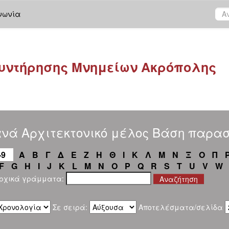
νωνία
υντήρησης Μνημείων Ακρόπολης
ανά Αρχιτεκτονικό μέλος Βάση παρα
-9
Α
Β
Γ
Δ
Ε
Ζ
Η
Θ
Ι
Κ
Λ
Μ
Ν
Ξ
Ο
Π
F
G
H
I
J
K
L
M
N
O
P
Q
R
S
T
U
V
W
αρχικά γράμματα:
Σε σειρά:
Αποτελέσματα/σελίδα