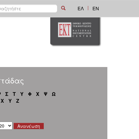
|
ΕΛ
EN
στάδας
Ρ
Σ
Τ
Υ
Φ
Χ
Ψ
Ω
X
Y
Z