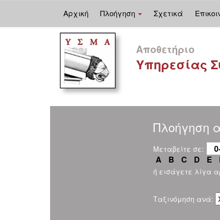
Αρχική
Πλοήγηση
Σχετικά
Επικοι
Skip
navigation
Αποθετήριο
Υπηρεσίας Σ
Πλοήγηση 
0
Μεταβείτε σε:
A
B
C
D
E
ή εισάγετε λίγα 
Ταξινόμηση ανά: