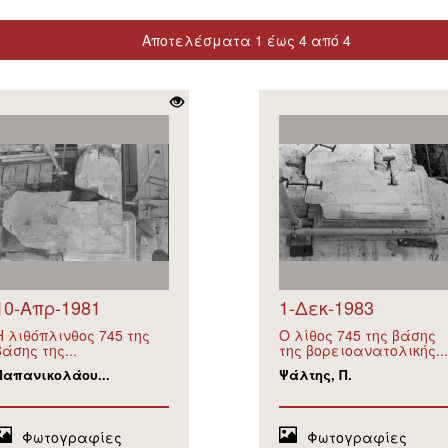
Αποτελέσματα 1 έως 4 από 4
10-Απρ-1981
1-Δεκ-1983
Η λιθόπλινθος 745 της
Ο λίθος 745 της βάσης
βάσης της...
της βορειοανατολικής...
Παπανικολάου...
Ψάλτης, Π.
Φωτογραφίες
Φωτογραφίες