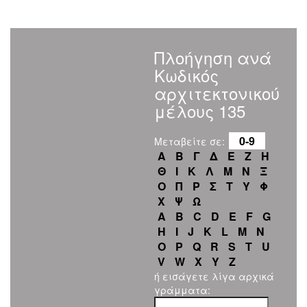
Πλοήγηση ανά
Κωδικός
αρχιτεκτονικού
μέλους 135
0-9
Μεταβείτε σε:
Α
Β
Γ
Δ
Ε
Ζ
Η
Θ
Ι
Κ
Λ
Μ
Ν
Ξ
Ο
Π
Ρ
Σ
Τ
Υ
Φ
Χ
Ψ
Ω
A
B
C
D
E
F
G
H
I
J
K
L
M
N
O
P
Q
R
S
T
U
V
W
X
Y
Z
ή εισάγετε λίγα αρχικά
γράμματα: