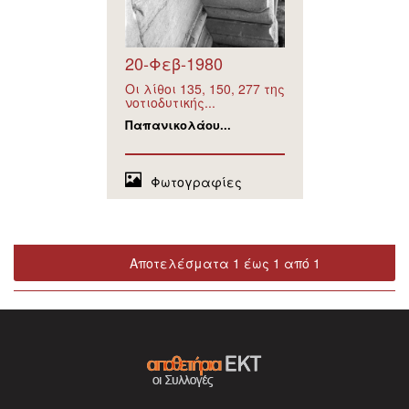
20-Φεβ-1980
Οι λίθοι 135, 150, 277 της
νοτιοδυτικής...
Παπανικολάου...
Φωτογραφίες
Αποτελέσματα 1 έως 1 από 1