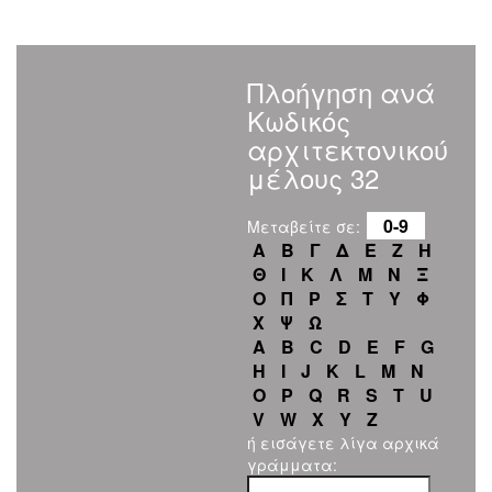
Πλοήγηση ανά
Κωδικός
αρχιτεκτονικού
μέλους 32
0-9
Μεταβείτε σε:
Α
Β
Γ
Δ
Ε
Ζ
Η
Θ
Ι
Κ
Λ
Μ
Ν
Ξ
Ο
Π
Ρ
Σ
Τ
Υ
Φ
Χ
Ψ
Ω
A
B
C
D
E
F
G
H
I
J
K
L
M
N
O
P
Q
R
S
T
U
V
W
X
Y
Z
ή εισάγετε λίγα αρχικά
γράμματα: