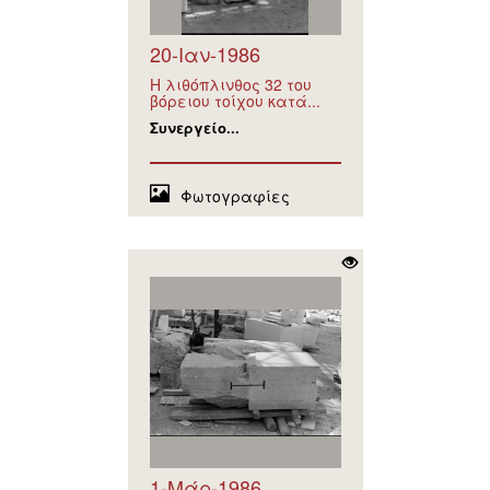
20-Ιαν-1986
Η λιθόπλινθος 32 του
βόρειου τοίχου κατά...
Συνεργείο...
Φωτογραφίες
1-Μάρ-1986