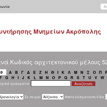
νωνία
υντήρησης Μνημείων Ακρόπολης
νά Κωδικός αρχιτεκτονικού μέλους 5
-9
Α
Β
Γ
Δ
Ε
Ζ
Η
Θ
Ι
Κ
Λ
Μ
Ν
Ξ
Ο
Π
F
G
H
I
J
K
L
M
N
O
P
Q
R
S
T
U
V
W
αρχικά γράμματα:
Σε σειρά:
Αποτελέσματα/σελίδα