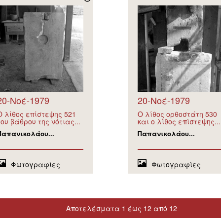
20-Νοέ-1979
20-Νοέ-1979
Ο λίθος επίστεψης 521
Ο λίθος ορθοστάτη 530
του βάθρου της νότιας...
και ο λίθος επίστεψης...
Παπανικολάου...
Παπανικολάου...
Φωτογραφίες
Φωτογραφίες
Αποτελέσματα 1 έως 12 από 12