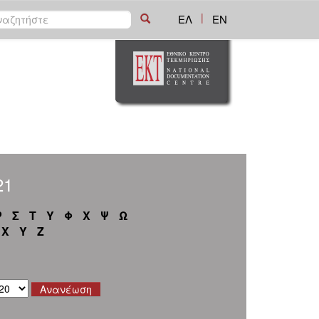
|
ΕΛ
EN
21
Ρ
Σ
Τ
Υ
Φ
Χ
Ψ
Ω
X
Y
Z