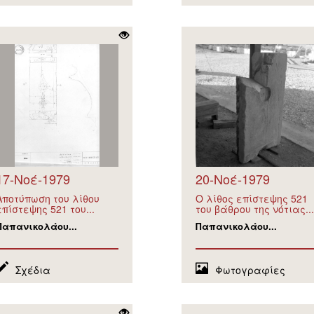
17-Νοέ-1979
20-Νοέ-1979
Αποτύπωση του λίθου
Ο λίθος επίστεψης 521
επίστεψης 521 του...
του βάθρου της νότιας...
Παπανικολάου...
Παπανικολάου...
Σχέδια
Φωτογραφίες