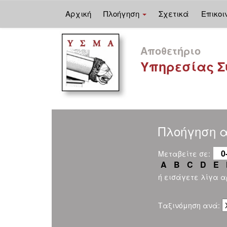
Αρχική
Πλοήγηση
Σχετικά
Επικοι
Skip
navigation
Αποθετήριο
Υπηρεσίας Σ
Πλοήγηση α
0
Μεταβείτε σε:
A
B
C
D
E
ή εισάγετε λίγα 
Ταξινόμηση ανά: