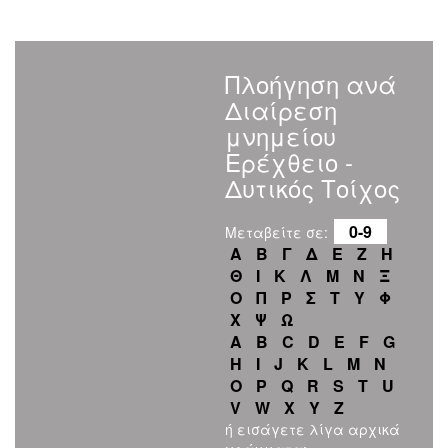
Πλοήγηση ανά
Διαίρεση
μνημείου
Ερέχθειο -
Δυτικός Τοίχος
0-9
Μεταβείτε σε:
Α
Β
Γ
Δ
Ε
Ζ
Η
Θ
Ι
Κ
Λ
Μ
Ν
Ξ
Ο
Π
Ρ
Σ
Τ
Υ
Φ
Χ
Ψ
Ω
A
B
C
D
E
F
G
H
I
J
K
L
M
N
O
P
Q
R
S
T
U
V
W
X
Y
Z
ή εισάγετε λίγα αρχικά