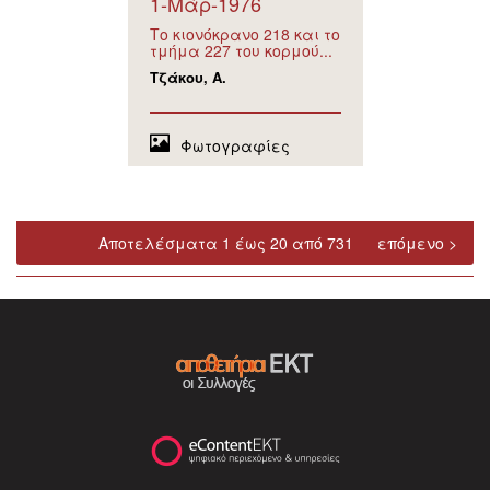
1-Μάρ-1976
Το κιονόκρανο 218 και το
τμήμα 227 του κορμού...
Τζάκου, Α.
Φωτογραφίες
Αποτελέσματα 1 έως 20 από 731
επόμενο >