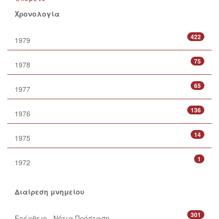
Χρονολογία
422
1979
75
1978
65
1977
136
1976
14
1975
1
1972
Διαίρεση μνημείου
301
Ερέχθειο - Νότια Πρόσταση