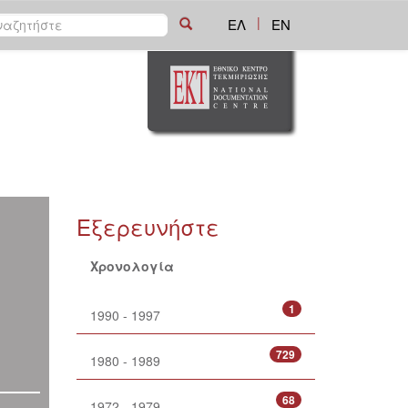
|
ΕΛ
EN
Εξερευνήστε
Χρονολογία
1
1990 - 1997
729
1980 - 1989
68
1972 - 1979