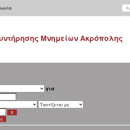
νωνία
υντήρησης Μνημείων Ακρόπολης
για
ση