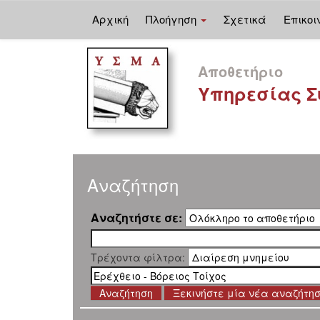
Αρχική
Πλοήγηση
Σχετικά
Επικοι
Skip
navigation
Αποθετήριο
Υπηρεσίας Σ
Αναζήτηση
Αναζητήστε σε:
Τρέχοντα φίλτρα:
Ξεκινήστε μία νέα αναζήτη