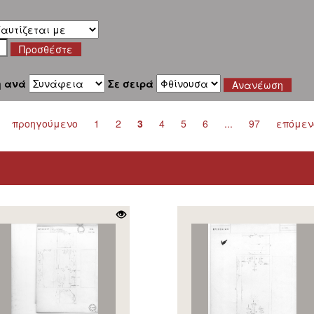
η ανά
Σε σειρά
προηγούμενο
1
2
3
4
5
6
...
97
επόμεν