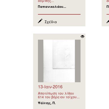
δομικής...
δ
Παπανικολάου...
Π
Σχέδια
13-Ιαν-2016
Αποτύπωση του λίθου
614 του βόρειου τοίχου...
Ψάλτης, Π.