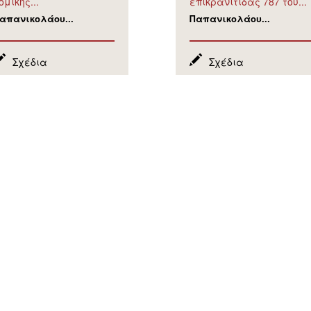
ομικής...
επικρανίτιδας 787 του...
απανικολάου...
Παπανικολάου...
Σχέδια
Σχέδια