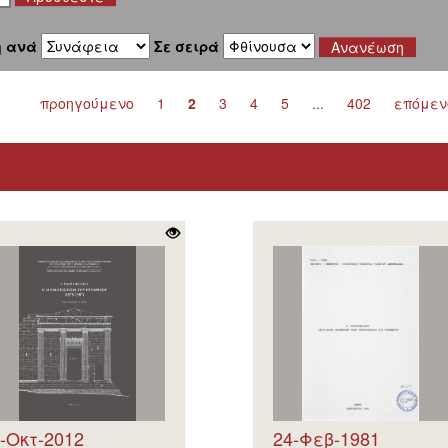
η ανά
Σε σειρά
προηγούμενο
1
2
3
4
5
...
402
επόμεν
-Οκτ-2012
24-Φεβ-1981