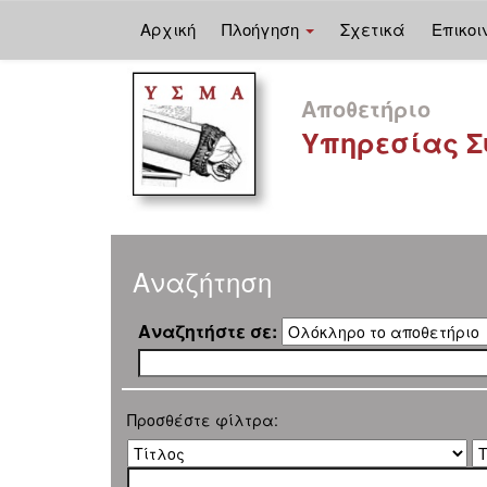
Αρχική
Πλοήγηση
Σχετικά
Επικοι
Skip
navigation
Αποθετήριο
Υπηρεσίας Σ
Αναζήτηση
Αναζητήστε σε:
Προσθέστε φίλτρα: