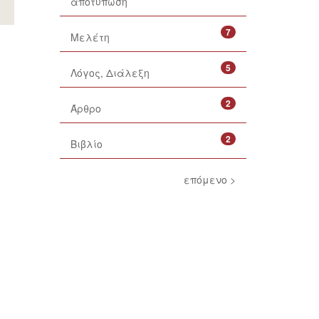
αποτύπωση
7
Μελέτη
5
Λόγος, Διάλεξη
2
Άρθρο
2
Βιβλίο
επόμενο >