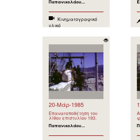
Παπανικολάου...
Έ
Κινηματογραφικό
υλικό
20-Μάρ-1985
1
Επανατοποθέτηση του
Α
λίθου επιστυλίου 193.
φ
Παπανικολάου...
Π