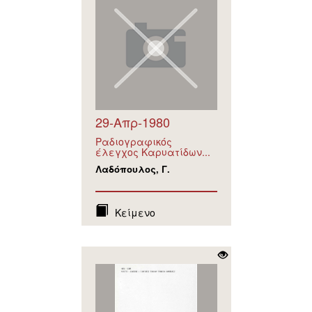
29-Απρ-1980
Ραδιογραφικός
έλεγχος Καρυατίδων...
Λαδόπουλος, Γ.
Κείμενο