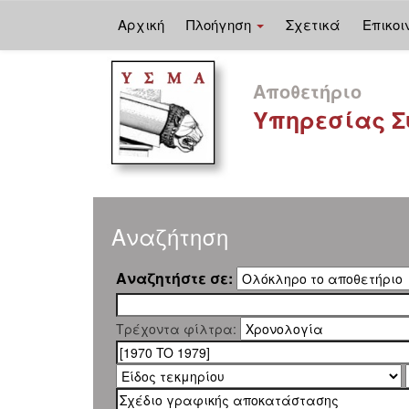
Αρχική
Πλοήγηση
Σχετικά
Επικοι
Skip
navigation
Αποθετήριο
Υπηρεσίας Σ
Αναζήτηση
Αναζητήστε σε:
Τρέχοντα φίλτρα: