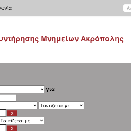
νωνία
υντήρησης Μνημείων Ακρόπολης
για