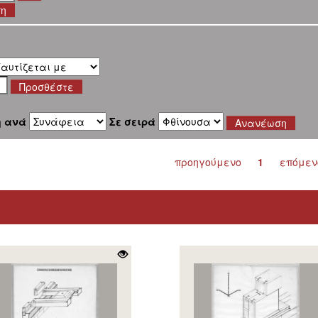
ση
η ανά
Σε σειρά
προηγούμενο
1
επόμεν