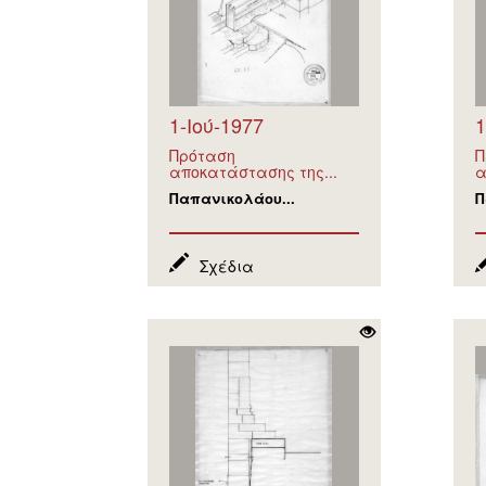
1-Ιού-1977
1
Πρόταση
Π
αποκατάστασης της...
α
Παπανικολάου...
Π
Σχέδια