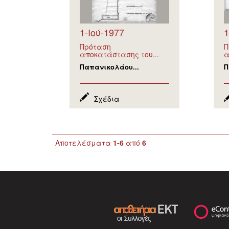
1-Ιού-1977
1
Πρόταση
Π
αποκατάστασης του...
α
Παπανικολάου...
Π
Σχέδια
Αποτελέσματα
1-6
από
6