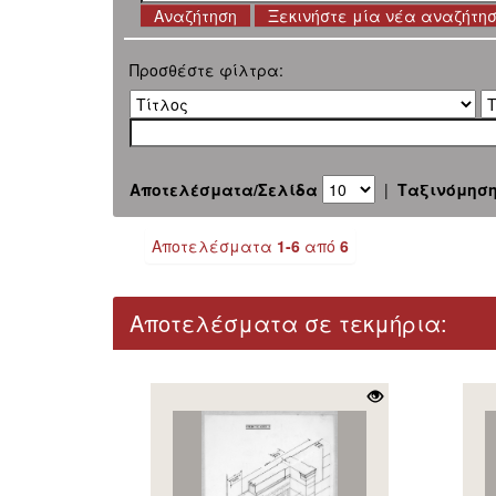
Ξεκινήστε μία νέα αναζήτη
Προσθέστε φίλτρα:
Αποτελέσματα/Σελίδα
|
Ταξινόμησ
Αποτελέσματα
1-6
από
6
Αποτελέσματα σε τεκμήρια: