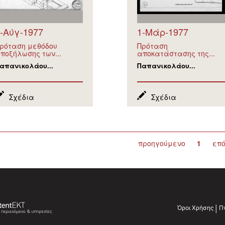
-Αύγ-1977
1-Μάρ-1977
ρόταση μεθόδου
Πρόταση
ποξήλωσης των...
αποκατάστασης της...
απανικολάου...
Παπανικολάου...
Σχέδια
Σχέδια
προηγούμενο
1
επ