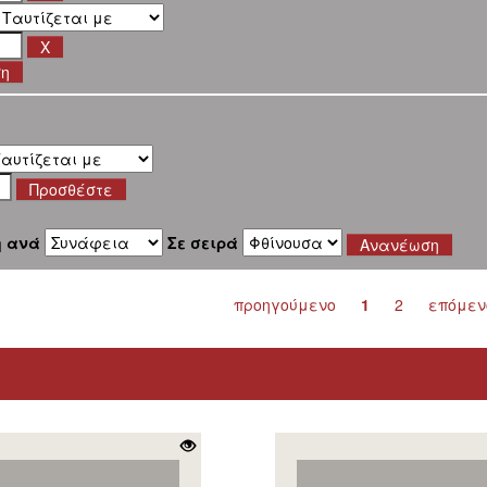
ση
η ανά
Σε σειρά
προηγούμενο
1
2
επόμεν