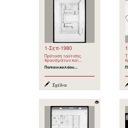
1-Σεπ-1980
1
Πρόταση ταύτισης
Τ
θραυσμάτων και...
θ
Παπανικολάου...
Π
Σχέδια