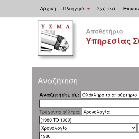
Αρχική
Πλοήγηση
Σχετικά
Επικοι
Skip
navigation
Αποθετήριο
Υπηρεσίας Σ
Αναζήτηση
Αναζητήστε σε:
Τρέχοντα φίλτρα: