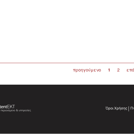
προηγούμενο
1
2
επ