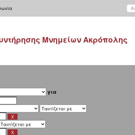
νωνία
υντήρησης Μνημείων Ακρόπολης
για