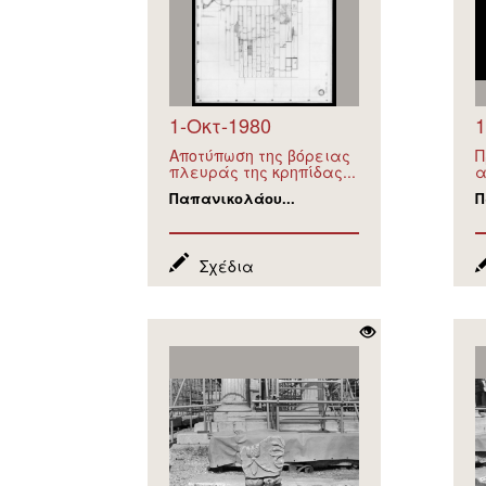
1-Οκτ-1980
1
Αποτύπωση της βόρειας
Π
πλευράς της κρηπίδας...
α
Παπανικολάου...
Π
Σχέδια