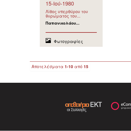
15-Ιού-1980
Λίθος υπερθύρου του
θυρώματος του...
Παπανικολάου...
Φωτογραφίες
Αποτελέσματα
1-10
από
15