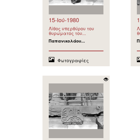
15-Ιού-1980
1
Λίθος υπερθύρου του
Λ
θυρώματος του...
θ
Παπανικολάου...
Π
Φωτογραφίες