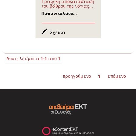
Γραφική αποκατάσταση
του βάθρου της νότιας...
Παπανικολάου...
Σχέδια
Αποτελέσματα
1-1
από
1
προηγούμενο
1
επόμενο