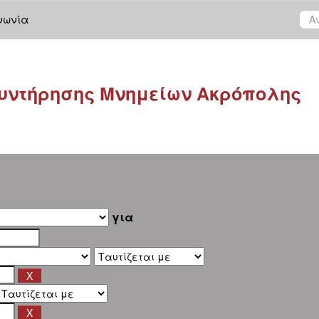
νωνία
υντήρησης Μνημείων Ακρόπολης
για