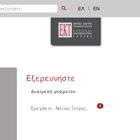
|
ΕΛ
EN
Εξερευνήστε
Διαίρεση μνημείου
1
Ερέχθειο - Νότιος Τοίχος