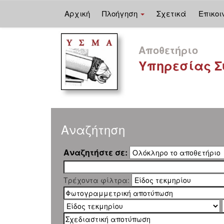
Αρχική
Πλοήγηση
Σχετικά
Επικοι
Skip
navigation
Αποθετήριο
Υπηρεσίας Σ
Αναζήτηση
Αναζητήστε σε:
Τρέχοντα φίλτρα: