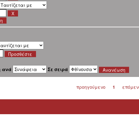
ση
η ανά
Σε σειρά
προηγούμενο
1
επόμεν