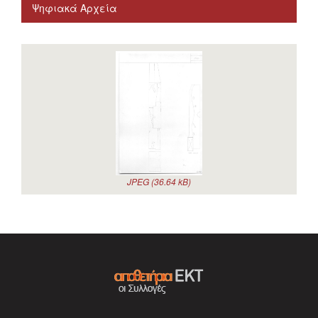
Ψηφιακά Αρχεία
JPEG (36.64 kB)