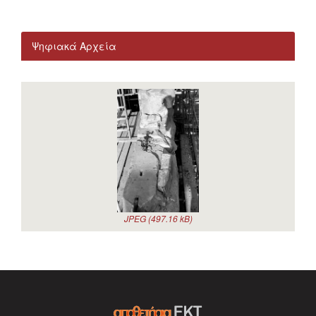
Ψηφιακά Αρχεία
JPEG (497.16 kB)