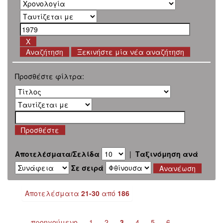
Ξεκινήστε μία νέα αναζήτηση
Προσθέστε φίλτρα:
Αποτελέσματα/Σελίδα
|
Ταξινόμηση ανά
Σε σειρά
Αποτελέσματα
21-30
από
186
προηγούμενο
1
2
3
4
5
6
...