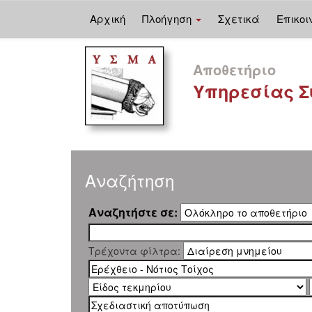
Αρχική
Πλοήγηση
Σχετικά
Επικοι
Skip
navigation
Αποθετήριο
Υπηρεσίας Σ
Αναζήτηση
Αναζητήστε σε:
Τρέχοντα φίλτρα: