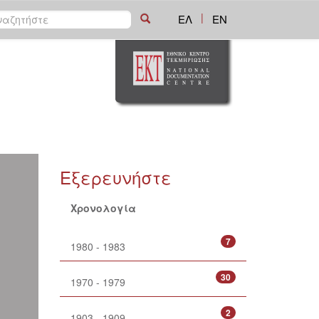
|
ΕΛ
EN
Εξερευνήστε
Χρονολογία
7
1980 - 1983
30
1970 - 1979
2
1903 - 1909