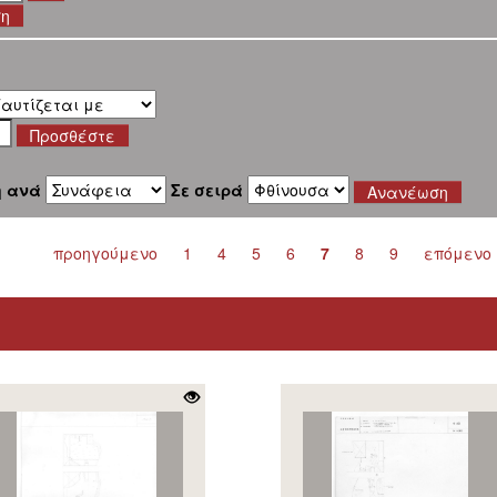
ση
η ανά
Σε σειρά
προηγούμενο
1
4
5
6
7
8
9
επόμενο