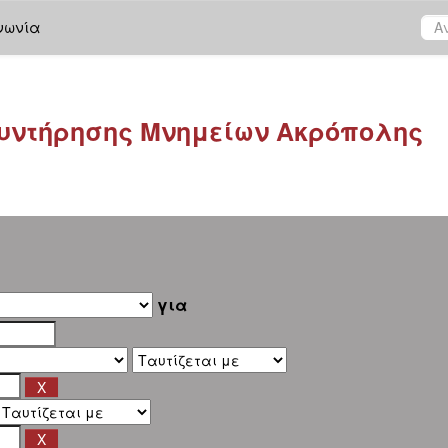
νωνία
υντήρησης Μνημείων Ακρόπολης
για